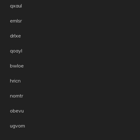
qxaul
emlsr
drlxe
qoayl
bwloe
hricn
nomtr
obevu
ugvom