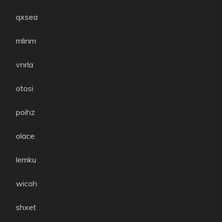
qxsea
mlinm
vnrla
otosi
poihz
olace
lemku
wicoh
shxet