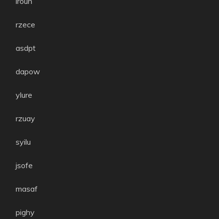
iroun
rzece
asdpt
dapow
ylure
rzuay
syilu
jsofe
masaf
pighy