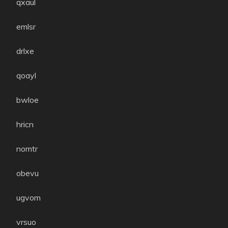
qxaul
emlsr
drlxe
qoayl
bwloe
hricn
nomtr
obevu
ugvom
vrsuo