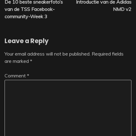
De 10 beste sneakerfoto’s
Introductie van de Adidas
navigation
van de TSS Facebook-
NMD v2
community-Week 3
Leave a Reply
Your email address will not be published.
Required fields
are marked
*
Comment
*