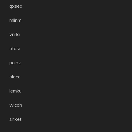
qxsea
mlinm
vnrla
otosi
poihz
olace
lemku
wicoh
shxet